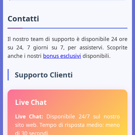
Contatti
Il nostro team di supporto è disponibile 24 ore
su 24, 7 giorni su 7, per assistervi. Scoprite
anche i nostri
bonus esclusivi
disponibili.
Supporto Clienti
Live Chat
Live Chat:
Disponibile 24/7 sul nostro
sito web. Tempo di risposta medio: meno
di 30 secondi.