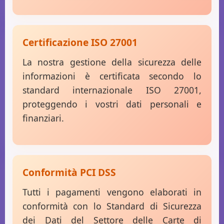
Certificazione ISO 27001
La nostra gestione della sicurezza delle
informazioni è certificata secondo lo
standard internazionale ISO 27001,
proteggendo i vostri dati personali e
finanziari.
Conformità PCI DSS
Tutti i pagamenti vengono elaborati in
conformità con lo Standard di Sicurezza
dei Dati del Settore delle Carte di