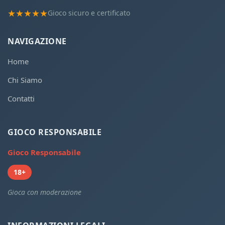
★★★★★
Gioco sicuro e certificato
NAVIGAZIONE
Home
Chi Siamo
Contatti
GIOCO RESPONSABILE
Gioco Responsabile
18+
Gioca con moderazione