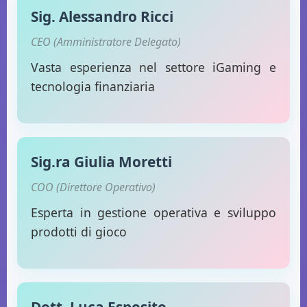
Sig. Alessandro Ricci
CEO (Amministratore Delegato)
Vasta esperienza nel settore iGaming e
tecnologia finanziaria
Sig.ra Giulia Moretti
COO (Direttore Operativo)
Esperta in gestione operativa e sviluppo
prodotti di gioco