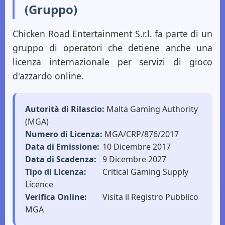
(Gruppo)
Chicken Road Entertainment S.r.l. fa parte di un
gruppo di operatori che detiene anche una
licenza internazionale per servizi di gioco
d'azzardo online.
Autorità di Rilascio:
Malta Gaming Authority
(MGA)
Numero di Licenza:
MGA/CRP/876/2017
Data di Emissione:
10 Dicembre 2017
Data di Scadenza:
9 Dicembre 2027
Tipo di Licenza:
Critical Gaming Supply
Licence
Verifica Online:
Visita il Registro Pubblico
MGA