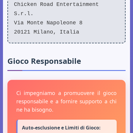
Chicken Road Entertainment
S.r.l.
Via Monte Napoleone 8
20121 Milano, Italia
Gioco Responsabile
Ci impegniamo a promuovere il gioco
responsabile e a fornire supporto a chi
ne ha bisogno.
Auto-esclusione e Limiti di Gioco: