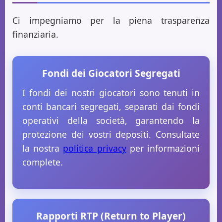
Ci impegniamo per la piena trasparenza
finanziaria.
Fondi dei Giocatori Segregati
I fondi dei nostri giocatori sono tenuti in
conti bancari segregati, separati dai fondi
operativi della società, garantendo la
protezione dei vostri depositi. Consultate
la nostra
politica privacy
per informazioni
complete.
Rapporti RTP (Return to Player)