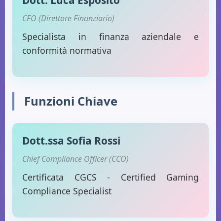
Dott. Luca Esposito
CFO (Direttore Finanziario)
Specialista in finanza aziendale e
conformità normativa
Funzioni Chiave
Dott.ssa Sofia Rossi
Chief Compliance Officer (CCO)
Certificata CGCS - Certified Gaming
Compliance Specialist