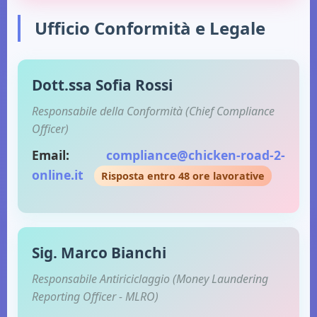
Ufficio Conformità e Legale
Dott.ssa Sofia Rossi
Responsabile della Conformità (Chief Compliance
Officer)
Email:
compliance@chicken-road-2-
online.it
Risposta entro 48 ore lavorative
Sig. Marco Bianchi
Responsabile Antiriciclaggio (Money Laundering
Reporting Officer - MLRO)