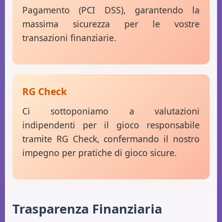
Pagamento (PCI DSS), garantendo la
massima sicurezza per le vostre
transazioni finanziarie.
RG Check
Ci sottoponiamo a valutazioni
indipendenti per il gioco responsabile
tramite RG Check, confermando il nostro
impegno per pratiche di gioco sicure.
Trasparenza Finanziaria