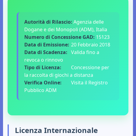
Autorità di Rilascio:
Agenzia delle
Dogane e dei Monopoli (ADM), Italia
Numero di Concessione GAD:
15123
Data di Emissione:
20 Febbraio 2018
Data di Scadenza:
Valida fino a
revoca o rinnovo
Tipo di Licenza:
Concessione per
la raccolta di giochi a distanza
Verifica Online:
Visita il Registro
Pubblico ADM
Licenza Internazionale