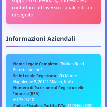
supporto o feedback, non esitate a
contattarci attraverso i canali indicati
di seguito.
Informazioni Aziendali
Nome Legale Completo:
Chicken Road
Entertainment S.r.l.
Sede Legale Registrata:
Via Monte
Napoleone 8, 20121 Milano, Italia
Numero di Iscrizione al Registro delle
Imprese (REA):
MI-2543210
Codice Fiscale e Partita IVA:
IT12345678901