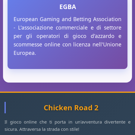
EGBA
European Gaming and Betting Association
- L'associazione commerciale e di settore
per gli operatori di gioco d'azzardo e
scommesse online con licenza nell'Unione
Europea.
Chicken Road 2
Il gioco online che ti porta in un'avventura divertente e
sicura. Attraversa la strada con stile!